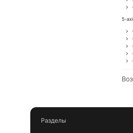
5-axi
Воз
Разделы