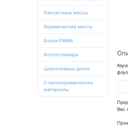
Паковочные массы
Керамические массы
Блоки PMMA
Оп
Фотополимеры
Кер
Циркониевые диски
флуо
Стеклокерамические
материалы
Пред
Вес 4
Прои