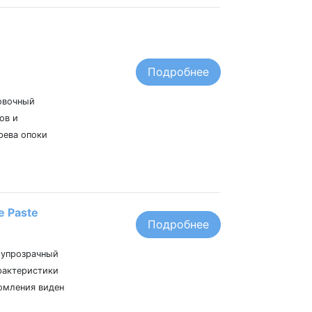
Подробнее
ковочный
ов и
рева опоки
e Paste
Подробнее
олупрозрачный
рактеристики
ломления виден