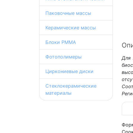
Паковочные массы
Керамические массы
Блоки PMMA
Оп
Фотополимеры
Для 
биос
Циркониевые диски
выс
отс
Стеклокерамические
Соот
материалы
Реги
Форм
Срок