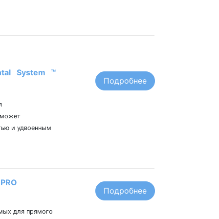
tal System ™
Подробнее
я
 может
тью и удвоенным
 PRO
Подробнее
мых для прямого