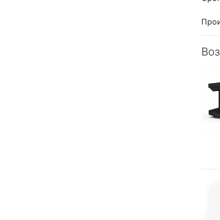
Прои
Воз